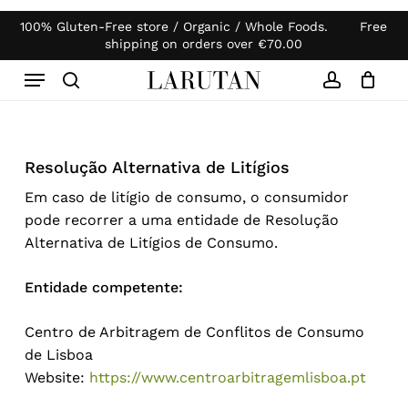
Skip
100% Gluten-Free store / Organic / Whole Foods. Free
Products
to
Close
Cart
shipping on orders over
€
70.00
search
Cart
main
Menu
content
search
account
Resolução Alternativa de Litígios
Em caso de litígio de consumo, o consumidor
pode recorrer a uma entidade de Resolução
Alternativa de Litígios de Consumo.
Entidade competente:
Centro de Arbitragem de Conflitos de Consumo
de Lisboa
Website:
https://www.centroarbitragemlisboa.pt